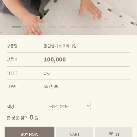
상품명
맘편한매트프리미엄
100,000
상품가
적립금
1%
배송비
(조건)
색상
0
총 상품 금액
원
BUY NOW
CART
11