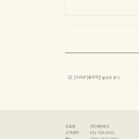
[Schlaf [쉴라프]]
쉴라프 후기
상호명
(주)새한테크
고객센터
031-769-6553
팩스
0303-3443-6554