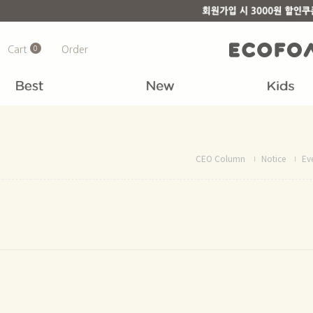
Cart
0
Order
CEO Column
Notice
Ev