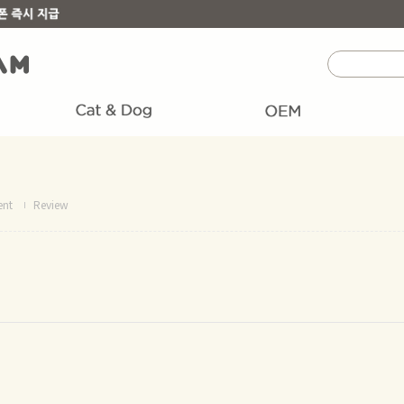
ent
Review