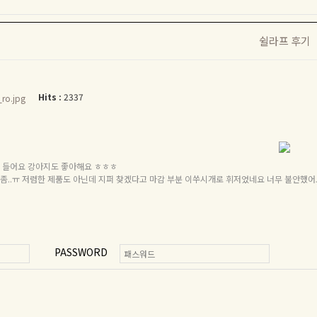
쉴라프 후기
Hits :
2337
ro.jpg
에 들어요 강아지도 좋아해요 ㅎㅎㅎ
좀..ㅠ 저렴한 제품도 아닌데 지퍼 찾겠다고 마감 부분 이쑤시개로 휘저었네요 너무 불안했어
PASSWORD