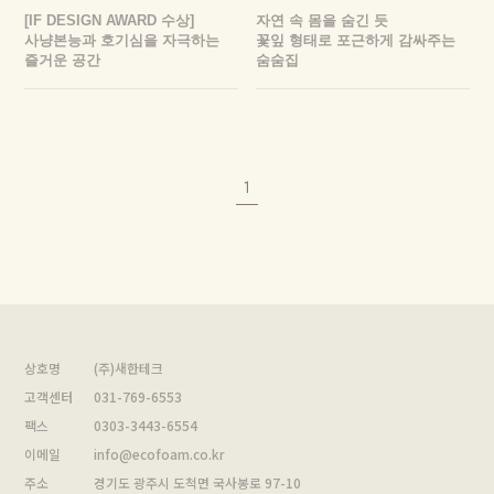
[IF DESIGN AWARD 수상]
자연 속 몸을 숨긴 듯
사냥본능과 호기심을 자극하는
꽃잎 형태로 포근하게 감싸주는
즐거운 공간
숨숨집
1
상호명
(주)새한테크
고객센터
031-769-6553
팩스
0303-3443-6554
이메일
info@ecofoam.co.kr
주소
경기도 광주시 도척면 국사봉로 97-10