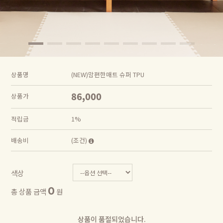
상품명
(NEW)맘편한매트 슈퍼 TPU
86,000
상품가
적립금
1%
배송비
(조건)
색상
0
총 상품 금액
원
상품이 품절되었습니다.