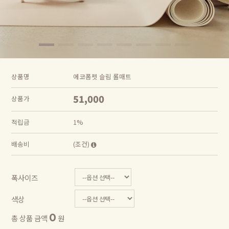
상품명
에코폼펫 슬림 롤매트
51,000
상품가
적립금
1%
배송비
(조건)
폭사이즈
색상
0
총 상품 금액
원