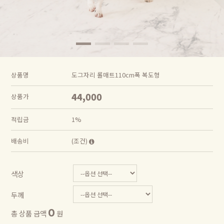
상품명
도그자리 롤매트110cm폭 복도형
44,000
상품가
적립금
1%
배송비
(조건)
색상
두께
0
총 상품 금액
원