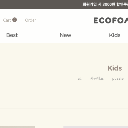
Cart
0
Order
all
시공매트
puzzle