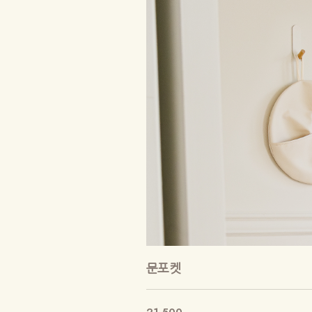
문포켓
21,500