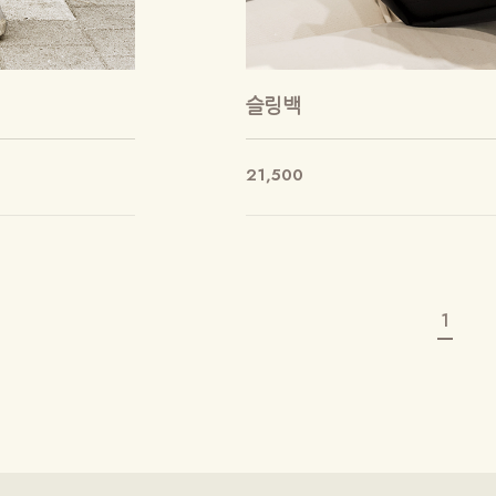
슬링백
21,500
1